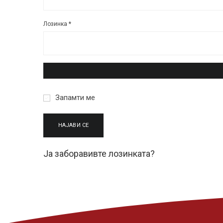
Задолжително
Лозинка
*
Запамти ме
НАЈАВИ СЕ
Ја заборавивте лозинката?