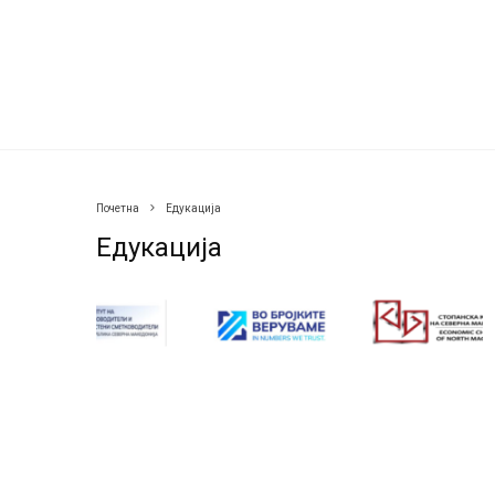
Почетна
Едукација
Едукација